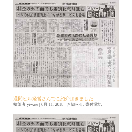
週間ビル経営さんでご紹介頂きました
執筆者
yiwase
|
6月 11, 2018
|
お知らせ
,
寄付電気