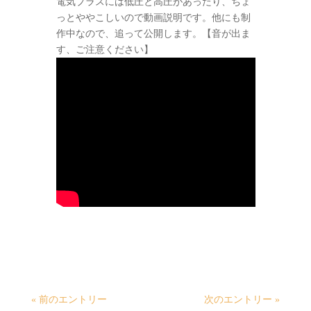
電気プラスには低圧と高圧があったり、ちょ
っとややこしいので動画説明です。他にも制
作中なので、追って公開します。【音が出ま
す、ご注意ください】
« 前のエントリー
次のエントリー »