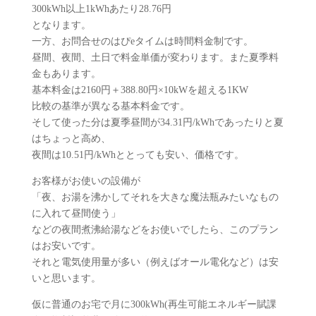
300kWh以上1kWhあたり28.76円
となります。
一方、お問合せのはぴeタイムは時間料金制です。
昼間、夜間、土日で料金単価が変わります。また夏季料
金もあります。
基本料金は2160円＋388.80円×10kWを超える1KW
比較の基準が異なる基本料金です。
そして使った分は夏季昼間が34.31円/kWhであったりと夏
はちょっと高め、
夜間は10.51円/kWhととっても安い、価格です。
お客様がお使いの設備が
「夜、お湯を沸かしてそれを大きな魔法瓶みたいなもの
に入れて昼間使う」
などの夜間煮沸給湯などをお使いでしたら、このプラン
はお安いです。
それと電気使用量が多い（例えばオール電化など）は安
いと思います。
仮に普通のお宅で月に300kWh(再生可能エネルギー賦課