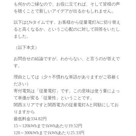
も何かのご縁なので、お役に立てれば、そして皆様の声
を聴くことで新しいアイデアが出るかもしれません。
以下はぴeタイムです。お客様から従量電灯Aに切り替え
ると高くなるか、というご心配のに対して回答をいたし
ました。
（以下本文）
お問合せの結論ですが、わからない、と言うのが答えで
す。
理由としては（少々不慣れな単語がありますがご容赦く
ださい）
寄付電気は「従量電灯」です。この意味は使う量によっ
て単価が変る「従量性」ということです。
関西エリアですと関西電力の従量電灯Aと同額にしてお
りますから
最低料金334.82円
15～120kWhまで1kWhあたり19.52円
120～300kWhまで1kWhあたり25.33円