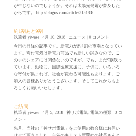
が生じないのでしょうか。それは太陽光発電が普及した
からです。 http://blogos.com/article/315183/...
約1割あと9割
執筆者
yiwase
|
4月 10, 2018
|
ニュース
| 0 コメント
今日の日経の記事です。新電力が約1割の市場となってい
ます。寄付電気は新電力商品でも新しい試みなので、こ
の手のシェアには関係ないのですが、でも、まだ9割残っ
ています。動物に、国際医療支援に、子供に、いろいろ
な寄付が集まれば、社会が変わる可能性もあります。ご
加入の皆様ありがとうございます。そしてこれからもよ
ろしくお願いいたします。...
ご訪問
執筆者
yiwase
|
4月 5, 2018
|
神サポ電気
,
電気の種類
| 0 コ
メント
先月、当社の「神サポ電気」をご使用の教会様にお伺い
せせて頂きました。主催のキリスト新聞社の社長さんと