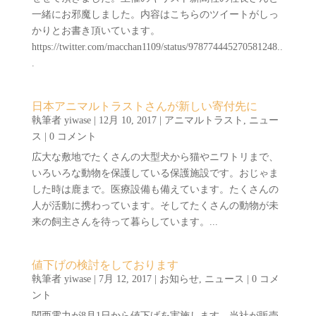
一緒にお邪魔しました。内容はこちらのツイートがしっ
かりとお書き頂いています。
https://twitter.com/macchan1109/status/978774445270581248..
.
日本アニマルトラストさんが新しい寄付先に
執筆者
yiwase
|
12月 10, 2017
|
アニマルトラスト
,
ニュー
ス
| 0 コメント
広大な敷地でたくさんの大型犬から猫やニワトリまで、
いろいろな動物を保護している保護施設です。おじゃま
した時は鹿まで。医療設備も備えています。たくさんの
人が活動に携わっています。そしてたくさんの動物が未
来の飼主さんを待って暮らしています。...
値下げの検討をしております
執筆者
yiwase
|
7月 12, 2017
|
お知らせ
,
ニュース
| 0 コメ
ント
関西電力が8月1日から値下げを実施します。当社が販売