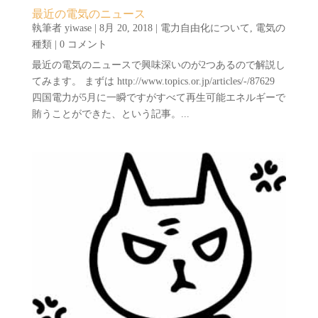
最近の電気のニュース
執筆者
yiwase
|
8月 20, 2018
|
電力自由化について
,
電気の
種類
| 0 コメント
最近の電気のニュースで興味深いのが2つあるので解説し
てみます。 まずは http://www.topics.or.jp/articles/-/87629
四国電力が5月に一瞬ですがすべて再生可能エネルギーで
賄うことができた、という記事。...