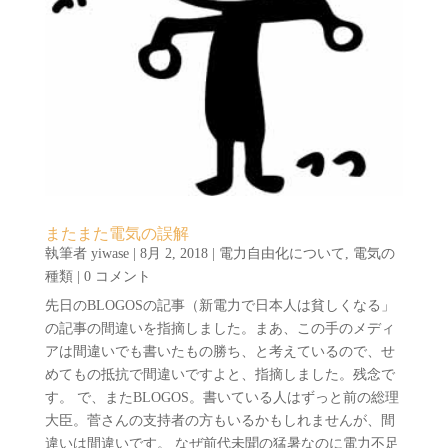
またまた電気の誤解
執筆者
yiwase
|
8月 2, 2018
|
電力自由化について
,
電気の
種類
| 0 コメント
先日のBLOGOSの記事（新電力で日本人は貧しくなる」
の記事の間違いを指摘しました。まあ、この手のメディ
アは間違いでも書いたもの勝ち、と考えているので、せ
めてもの抵抗で間違いですよと、指摘しました。残念で
す。 で、またBLOGOS。書いている人はずっと前の総理
大臣。菅さんの支持者の方もいるかもしれませんが、間
違いは間違いです。 なぜ前代未聞の猛暑なのに電力不足