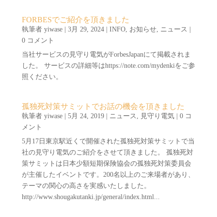
FORBESでご紹介を頂きました
執筆者
yiwase
|
3月 29, 2024
|
INFO
,
お知らせ
,
ニュース
|
0 コメント
当社サービスの見守り電気がForbesJapanにて掲載されま
した。 サービスの詳細等はhttps://note.com/mydenkiをご参
照ください。
孤独死対策サミットでお話の機会を頂きました
執筆者
yiwase
|
5月 24, 2019
|
ニュース
,
見守り電気
| 0 コ
メント
5月17日東京駅近くで開催された孤独死対策サミットで当
社の見守り電気のご紹介をさせて頂きました。 孤独死対
策サミットは日本少額短期保険協会の孤独死対策委員会
が主催したイベントです。200名以上のご来場者があり、
テーマの関心の高さを実感いたしました。
http://www.shougakutanki.jp/general/index.html...