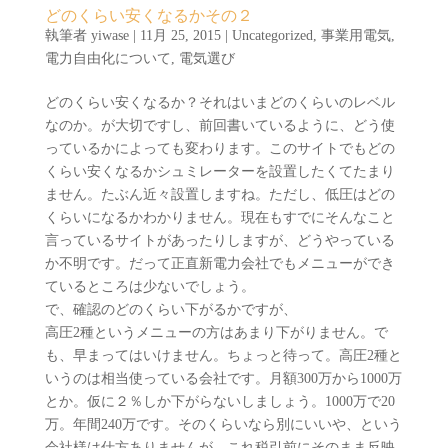
どのくらい安くなるかその２
執筆者
yiwase
|
11月 25, 2015
|
Uncategorized
,
事業用電気
,
電力自由化について
,
電気選び
どのくらい安くなるか？それはいまどのくらいのレベル
なのか。が大切ですし、前回書いているように、どう使
っているかによっても変わります。このサイトでもどの
くらい安くなるかシュミレーターを設置したくてたまり
ません。たぶん近々設置しますね。ただし、低圧はどの
くらいになるかわかりません。現在もすでにそんなこと
言っているサイトがあったりしますが、どうやっている
か不明です。だって正直新電力会社でもメニューができ
ているところは少ないでしょう。
で、確認のどのくらい下がるかですが、
高圧2種というメニューの方はあまり下がりません。で
も、早まってはいけません。ちょっと待って。高圧2種と
いうのは相当使っている会社です。月額300万から1000万
とか。仮に２％しか下がらないしましょう。1000万で20
万。年間240万です。そのくらいなら別にいいや、という
会社様は仕方ありませんが、これ税引前にそのまま反映