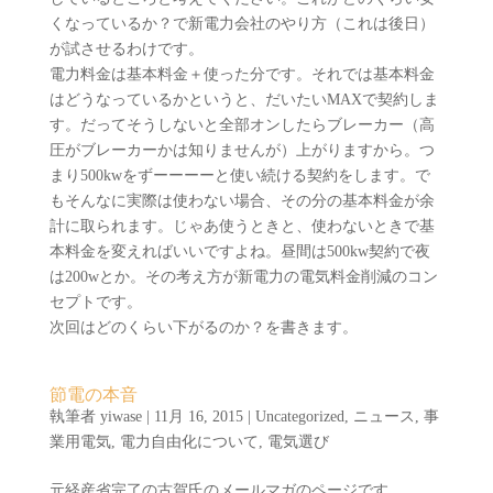
くなっているか？で新電力会社のやり方（これは後日）
が試させるわけです。
電力料金は基本料金＋使った分です。それでは基本料金
はどうなっているかというと、だいたいMAXで契約しま
す。だってそうしないと全部オンしたらブレーカー（高
圧がブレーカーかは知りませんが）上がりますから。つ
まり500kwをずーーーーと使い続ける契約をします。で
もそんなに実際は使わない場合、その分の基本料金が余
計に取られます。じゃあ使うときと、使わないときで基
本料金を変えればいいですよね。昼間は500kw契約で夜
は200wとか。その考え方が新電力の電気料金削減のコン
セプトです。
次回はどのくらい下がるのか？を書きます。
節電の本音
執筆者
yiwase
|
11月 16, 2015
|
Uncategorized
,
ニュース
,
事
業用電気
,
電力自由化について
,
電気選び
元経産省完了の古賀氏のメールマガのページです。