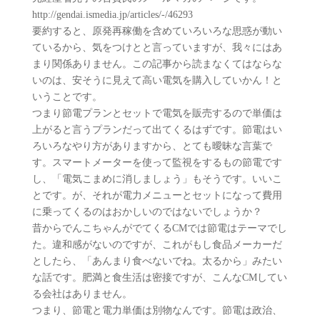
http://gendai.ismedia.jp/articles/-/46293
要約すると、原発再稼働を含めていろいろな思惑が動い
ているから、気をつけとと言っていますが、我々にはあ
まり関係ありません。この記事から読まなくてはならな
いのは、安そうに見えて高い電気を購入していかん！と
いうことです。
つまり節電プランとセットで電気を販売するので単価は
上がると言うプランだって出てくるはずです。節電はい
ろいろなやり方がありますから、とても曖昧な言葉で
す。スマートメーターを使って監視をするもの節電です
し、「電気こまめに消しましょう」もそうです。いいこ
とです。が、それが電力メニューとセットになって費用
に乗ってくるのはおかしいのではないでしょうか？
昔からでんこちゃんがでてくるCMでは節電はテーマでし
た。違和感がないのですが、これがもし食品メーカーだ
としたら、「あんまり食べないでね。太るから」みたい
な話です。肥満と食生活は密接ですが、こんなCMしてい
る会社はありません。
つまり、節電と電力単価は別物なんです。節電は政治、