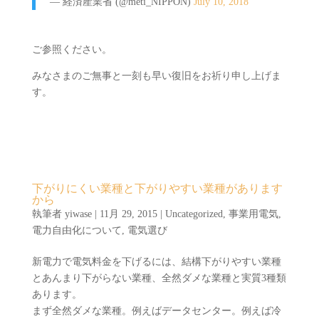
— 経済産業省 (@meti_NIPPON)
July 10, 2018
ご参照ください。
みなさまのご無事と一刻も早い復旧をお祈り申し上げま
す。
下がりにくい業種と下がりやすい業種があります
から
執筆者
yiwase
|
11月 29, 2015
|
Uncategorized
,
事業用電気
,
電力自由化について
,
電気選び
新電力で電気料金を下げるには、結構下がりやすい業種
とあんまり下がらない業種、全然ダメな業種と実質3種類
あります。
まず全然ダメな業種。例えばデータセンター。例えば冷