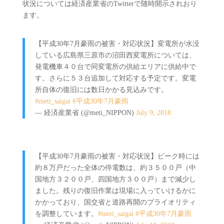
状況については経済産業省のTwitterで随時開示されおり
ます。
【平成30年7月豪雨の被害・対応状況】変電所が水没
している広島県三原市の沼田西変電所については、
発電機車４０台で同変電所の供給エリアに供給中で
す。さらに５３台追加して対応する予定です。変電
所自体の復旧には数日かかる見込みです。
#meti_saigai
#平成30年7月豪雨
— 経済産業省 (@meti_NIPPON)
July 9, 2018
【平成30年7月豪雨の被害・対応状況】ピーク時には
約８万戸だった全体の停電数は、約３５００戸（中
国地方３２００戸、四国地方３００戸）まで減少し
ました。残りの復旧作業は現場に入っていけるかに
かかっており、国交省と道路再開のプライオリティ
を調整しています。
#meti_saigai
#平成30年7月豪雨