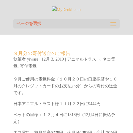
ページを選択
９月分の寄付送金のご報告
執筆者
yiwase
|
12月 3, 2019
|
アニマルトラスト
,
ネコ電
気
,
寄付電気
９月ご使用の電気料金（１０月２０日の口座振替や１０
月のクレジットカードのお支払い分）からの寄付の送金
です。
日本アニマルトラスト様１１月２２日に9444円
ペットの里様：１２月４日に1818円（12月4日に振込予
定）
ネコ電気：前月残高6228円、今月分1387円：合計7615円