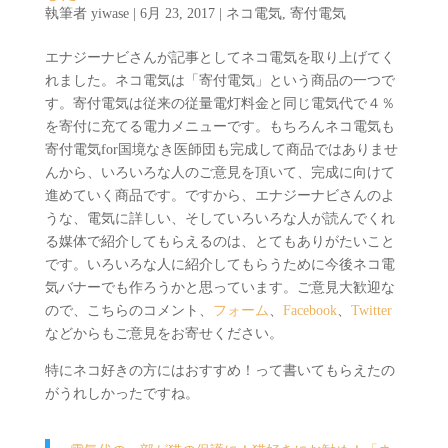
執筆者
yiwase
|
6月 23, 2017
|
ネコ電気
,
寄付電気
エナジーナビさんが記事としてネコ電気を取り上げてく
れました。ネコ電気は「寄付電気」という商品の一つで
す。寄付電気は従来の従量電灯料金と同じ電気代で４％
を寄付に充てる電力メニューです。もちろんネコ電気も
寄付電気for国境なき医師団も完成して商品ではありませ
んから、いろいろな人のご意見を頂いて、完成に向けて
進めていく商品です。ですから、エナジーナビさんのよ
うな、電気に詳しい、そしていろいろな人が読んでくれ
る媒体で紹介してもらえるのは、とてもありがたいこと
です。いろいろな人に紹介してもらうために今後ネコ電
気バナーでも作ろうかと思っています。ご意見大歓迎な
ので、こちらのコメント、
フォーム
、
Facebook
、
Twitter
などからもご意見をお寄せください。
特にネコ好きの方にはおすすめ！って書いてもらえたの
がうれしかったですね。