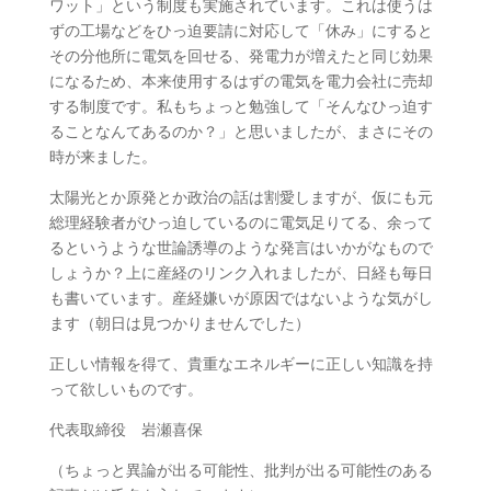
ワット」という制度も実施されています。これは使うは
ずの工場などをひっ迫要請に対応して「休み」にすると
その分他所に電気を回せる、発電力が増えたと同じ効果
になるため、本来使用するはずの電気を電力会社に売却
する制度です。私もちょっと勉強して「そんなひっ迫す
ることなんてあるのか？」と思いましたが、まさにその
時が来ました。
太陽光とか原発とか政治の話は割愛しますが、仮にも元
総理経験者がひっ迫しているのに電気足りてる、余って
るというような世論誘導のような発言はいかがなもので
しょうか？上に産経のリンク入れましたが、日経も毎日
も書いています。産経嫌いが原因ではないような気がし
ます（朝日は見つかりませんでした）
正しい情報を得て、貴重なエネルギーに正しい知識を持
って欲しいものです。
代表取締役 岩瀬喜保
（ちょっと異論が出る可能性、批判が出る可能性のある