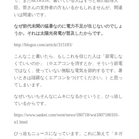
で、またBLOGOS。書いている人はずっと前の総理大
臣。菅さんの支持者の方もいるかもしれませんが、間違
いは間違いです。
なぜ前代未聞の猛暑なのに電力不足が生じないのでしょ
うか。それは太陽光発電が普及したからです。
http://blogos.com/article/315183/
こんなこと書いたら、もしこれを信じた人は「節電しな
くていいのか」（※エアコンを消すとか、そういう節電
ではなく、使っていない無駄な電気を節約するです。暑
いときは躊躇なくエアコンをつけてください。）と思っ
てしまいます。
なぜいちいちそんなにムキになるかというと、ひっ迫し
ているからです。
https://www.sankei.com/west/news/180718/wst1807180101-
n1.html
ひっ迫もニュースになっています。これに加えて「ネガ