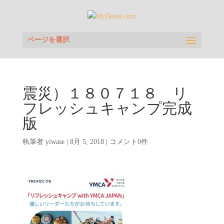
ページを選択
震災）１８０７１８ リ
フレッシュキャンプ完成
版
執筆者
yiwase
|
8月 5, 2018
|
コメント0件